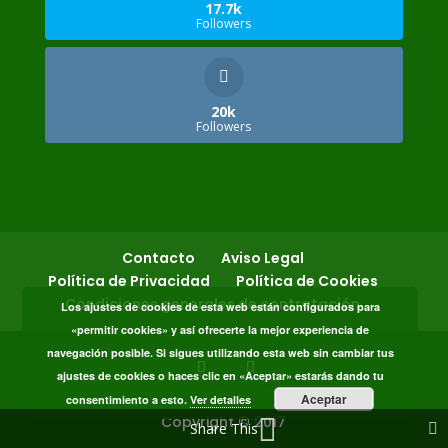
17.7k
Followers
20k
Followers
Contacto
Aviso Legal
Política de Privacidad
Política de Cookies
Condiciones generales de contratación
Los ajustes de cookies de esta web están configurados para
«permitir cookies» y así ofrecerte la mejor experiencia de
navegación posible. Si sigues utilizando esta web sin cambiar tus
ajustes de cookies o haces clic en «Aceptar» estarás dando tu
Aceptar
consentimiento a esto.
Ver detalles
Copyright © 2017
Share This