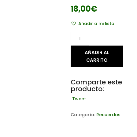
18,00
€
Añadir a mi lista
Rosario
con
cuentas
AÑADIR AL
en
CARRITO
acero
cantidad
Comparte este
producto:
Tweet
Categoría:
Recuerdos