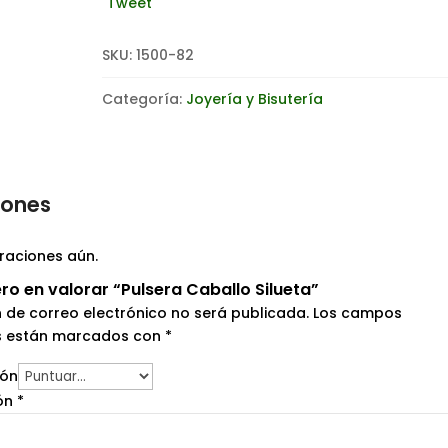
Tweet
SKU:
1500-82
Categoría:
Joyería y Bisutería
iones
raciones aún.
ero en valorar “Pulsera Caballo Silueta”
n de correo electrónico no será publicada.
Los campos
os están marcados con
*
ión
ión
*