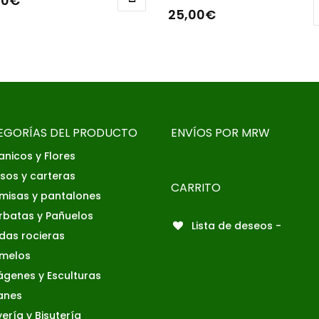
00
€
25,00
€
EGORÍAS DEL PRODUCTO
ENVÍOS POR MRW
anicos y Flores
lsos y carteras
CARRITO
misas y pantalones
rbatas y Pañuelos
Lista de deseos -
ldas rocieras
melos
ágenes y Esculturas
anes
ería y Bisutería