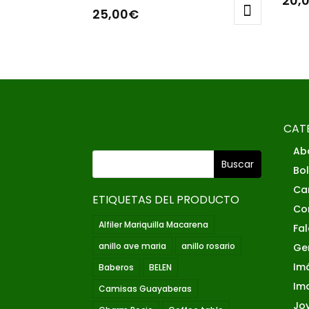
20,
25,00
€
CAT
Ab
Bo
Ca
ETIQUETAS DEL PRODUCTO
Co
Alfiler Mariquilla Macarena
Fa
anillo ave maria
anillo rosario
Ge
Im
Baberos
BELEN
Im
Camisas Guayaberas
Joy