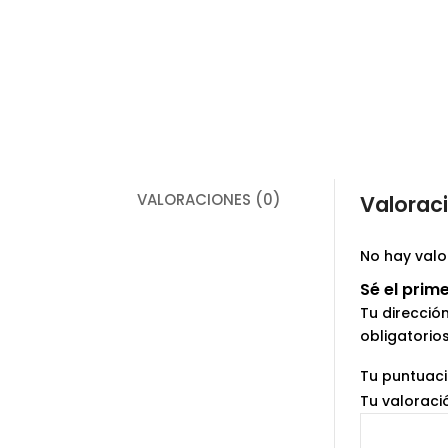
VALORACIONES (0)
Valorac
No hay valo
Sé el prim
Tu direcció
obligatori
Tu puntuac
Tu valorac