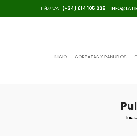
(+34) 614 105 325
INFO@LAT
LLÁMANOS:
INICIO
CORBATAS Y PAÑUELOS
Pul
Inici