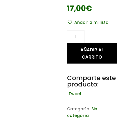
17,00
€
Añadir a mi lista
Pantalón
de
costalero
AÑADIR AL
niño
CARRITO
cantidad
Comparte este
producto:
Tweet
Categoría:
Sin
categoría