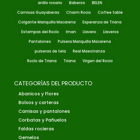
anillo rosario
Baberos
BELEN
Camisas Guayaberas
Charm Rocio
Coffee table
Colgante Mariquilla Macarena
Esperanza de Triana
Estampas del Rocío
Iman
Llavero
Llaveros
Pantalones
Pulsera Mariquilla Macarena
pulseras de tela
Real Maestranza
Rocío de Triana
Triana
Virgen del Rocio
CATEGORÍAS DEL PRODUCTO
Abanicos y Flores
Bolsos y carteras
Camisas y pantalones
Corbatas y Pañuelos
Faldas rocieras
Gemelos