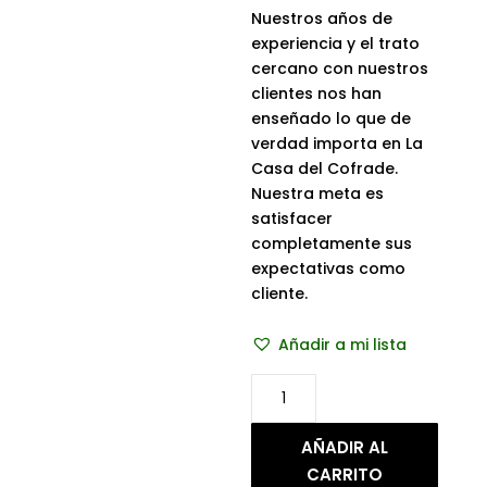
Nuestros años de
experiencia y el trato
cercano con nuestros
clientes nos han
enseñado lo que de
verdad importa en La
Casa del Cofrade.
Nuestra meta es
satisfacer
completamente sus
expectativas como
cliente.
Añadir a mi lista
Pulsera
A
esta
AÑADIR AL
es
CARRITO
cantidad