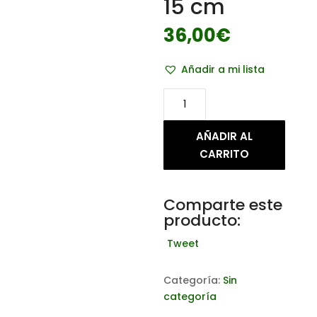
15 cm
36,00
€
Añadir a mi lista
Esparto
de
cuerda
AÑADIR AL
de
CARRITO
15
cm
cantidad
Comparte este
producto:
Tweet
Categoría:
Sin
categoría