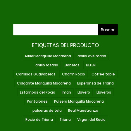
ETIQUETAS DEL PRODUCTO
Alfiler Mariquilla Macarena
anillo ave maria
anillo rosario
Baberos
BELEN
Camisas Guayaberas
Charm Rocio
Coffee table
Colgante Mariquilla Macarena
Esperanza de Triana
Estampas del Rocío
Iman
Llavero
Llaveros
Pantalones
Pulsera Mariquilla Macarena
pulseras de tela
Real Maestranza
Rocío de Triana
Triana
Virgen del Rocio