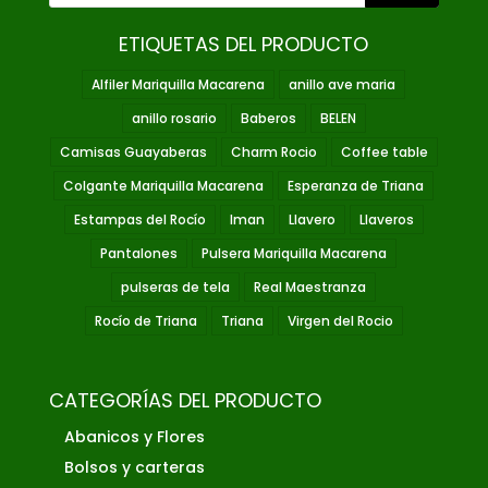
ETIQUETAS DEL PRODUCTO
Alfiler Mariquilla Macarena
anillo ave maria
anillo rosario
Baberos
BELEN
Camisas Guayaberas
Charm Rocio
Coffee table
Colgante Mariquilla Macarena
Esperanza de Triana
Estampas del Rocío
Iman
Llavero
Llaveros
Pantalones
Pulsera Mariquilla Macarena
pulseras de tela
Real Maestranza
Rocío de Triana
Triana
Virgen del Rocio
CATEGORÍAS DEL PRODUCTO
Abanicos y Flores
Bolsos y carteras