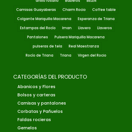
anillo rosario
Baberos
BELEN
Camisas Guayaberas
Charm Rocio
Coffee table
Colgante Mariquilla Macarena
Esperanza de Triana
Estampas del Rocío
Iman
Llavero
Llaveros
Pantalones
Pulsera Mariquilla Macarena
pulseras de tela
Real Maestranza
Rocío de Triana
Triana
Virgen del Rocio
CATEGORÍAS DEL PRODUCTO
Abanicos y Flores
Bolsos y carteras
Camisas y pantalones
Corbatas y Pañuelos
Faldas rocieras
Gemelos