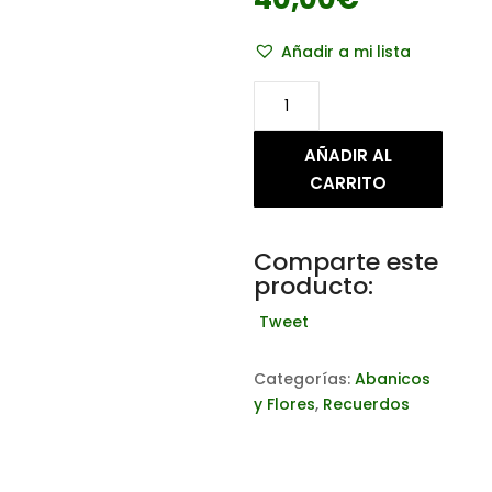
Añadir a mi lista
Abanico
encaje
de
AÑADIR AL
bolillo
CARRITO
beig
cantidad
Comparte este
producto:
Tweet
Categorías:
Abanicos
y Flores
,
Recuerdos