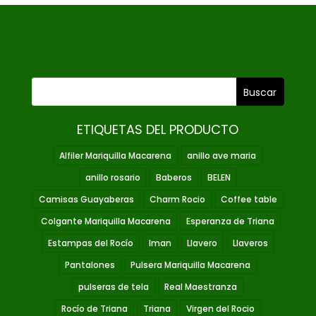
ETIQUETAS DEL PRODUCTO
Alfiler Mariquilla Macarena
anillo ave maria
anillo rosario
Baberos
BELEN
Camisas Guayaberas
Charm Rocio
Coffee table
Colgante Mariquilla Macarena
Esperanza de Triana
Estampas del Rocío
Iman
Llavero
Llaveros
Pantalones
Pulsera Mariquilla Macarena
pulseras de tela
Real Maestranza
Rocío de Triana
Triana
Virgen del Rocio